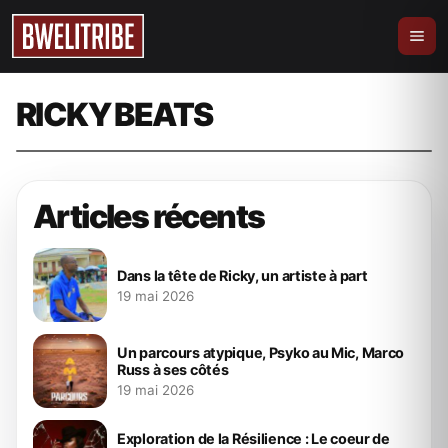
Audio
MK : Le Come Back ? (Chronique)
RICKY BEATS
12 juin 2024
bweliever
Articles récents
Dans la tête de Ricky, un artiste à part
19 mai 2026
Un parcours atypique, Psyko au Mic, Marco
Russ à ses côtés
19 mai 2026
Exploration de la Résilience : Le coeur de