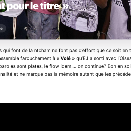
t pour le titre »
re
es qui font de la ntcham ne font pas d’effort que ce soit en
 ressemble farouchement à
« Volé »
qu’EJ a sorti avec l’Oise
 paroles sont plates, le flow idem,… on continue? Bon en soit
inalité et ne marque pas la mémoire autant que les précéde