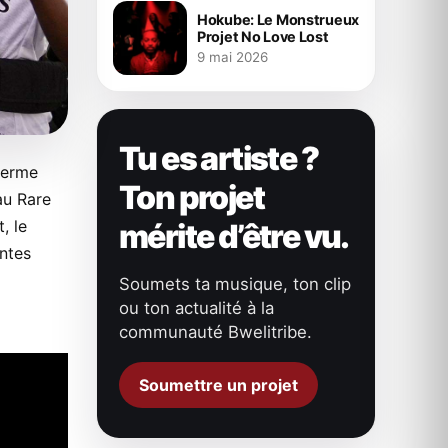
Hokube: Le Monstrueux
Projet No Love Lost
9 mai 2026
Tu es artiste ?
 terme
Ton projet
au Rare
, le
mérite d’être vu.
ntes
Soumets ta musique, ton clip
ou ton actualité à la
communauté Bwelitribe.
Soumettre un projet