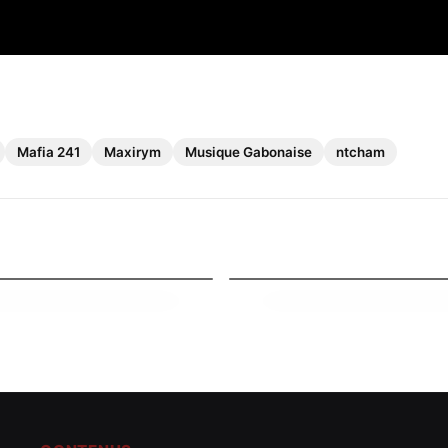
Mafia 241
Maxirym
Musique Gabonaise
ntcham
Chroniques
ours atypique, Psyko au
Exploration de la Résilience
rco Russ à ses côtés
coeur de Shan’L révélé
026
16 mai 2026