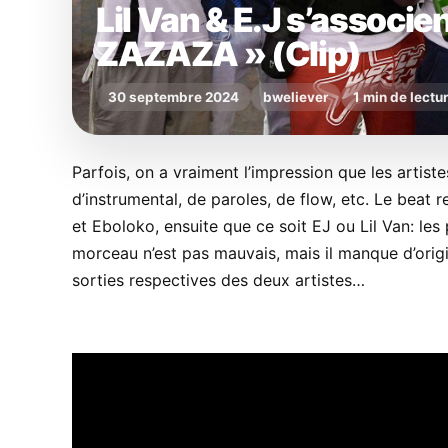
Lil Van & E.J s’associen
ZAZAZA » (Clip)
30 septembre 2024
bweliever
1 min de lectu
Parfois, on a vraiment l’impression que les artist
d’instrumental, de paroles, de flow, etc. Le beat
et Eboloko, ensuite que ce soit EJ ou Lil Van: les
morceau n’est pas mauvais, mais il manque d’orig
sorties respectives des deux artistes…