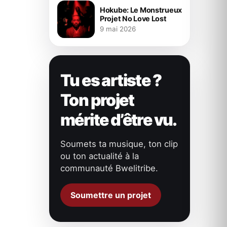
Hokube: Le Monstrueux
Projet No Love Lost
9 mai 2026
Tu es artiste ?
Ton projet
mérite d’être vu.
Soumets ta musique, ton clip
ou ton actualité à la
communauté Bwelitribe.
Soumettre un projet