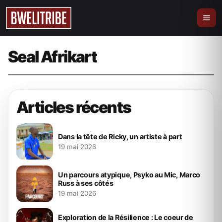
Audio
BooDee de retour avec « Supernova »
(Audio)
Seal Afrikart
4 mars 2024
bweliever
Articles récents
Dans la tête de Ricky, un artiste à part
19 mai 2026
Un parcours atypique, Psyko au Mic, Marco
Russ à ses côtés
19 mai 2026
Exploration de la Résilience : Le coeur de