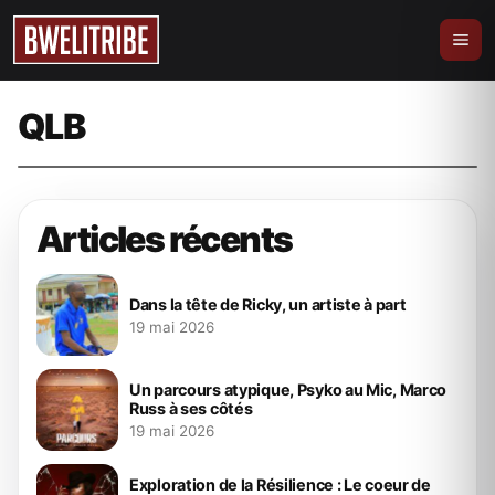
Audio
Montez dans le cockpit et laissez faire le
pilote Yitou (Audio)
QLB
22 avril 2025
bweliever
Articles récents
Dans la tête de Ricky, un artiste à part
19 mai 2026
Un parcours atypique, Psyko au Mic, Marco
Russ à ses côtés
19 mai 2026
Exploration de la Résilience : Le coeur de