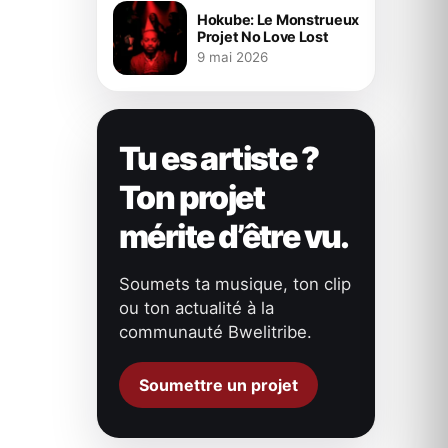
Hokube: Le Monstrueux
Projet No Love Lost
9 mai 2026
Tu es artiste ?
Ton projet
mérite d’être vu.
Soumets ta musique, ton clip
ou ton actualité à la
communauté Bwelitribe.
Soumettre un projet