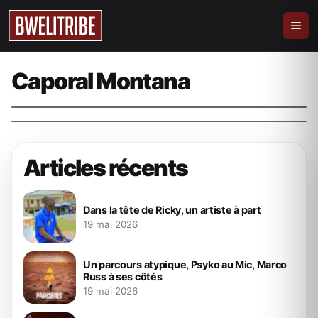
Audio
Audio
Caporal Montana – Wisdom (Audio)
Découverte: Caporal Montana – Iscariot
Caporal Montana
(Audio)
24 septembre 2024
bweliever
14 mai 2024
bweliever
Articles récents
Dans la tête de Ricky, un artiste à part
19 mai 2026
Un parcours atypique, Psyko au Mic, Marco
Russ à ses côtés
19 mai 2026