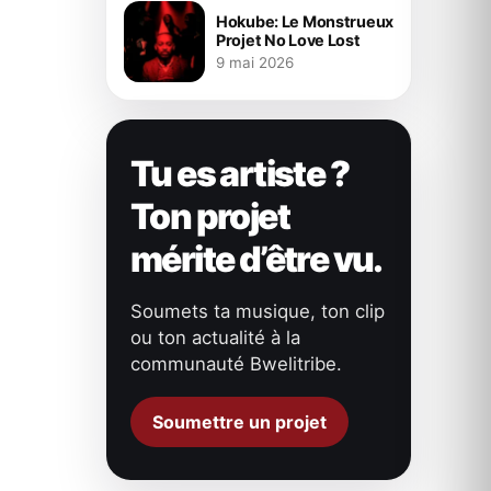
Hokube: Le Monstrueux
Projet No Love Lost
9 mai 2026
Tu es artiste ?
Ton projet
mérite d’être vu.
Soumets ta musique, ton clip
ou ton actualité à la
communauté Bwelitribe.
Soumettre un projet