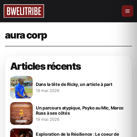
Video
KADJA a tout cramé avec son dernier
BANGER!!! (Clip)
aura corp
4 avril 2024
bweliever
Articles récents
Dans la tête de Ricky, un artiste à part
19 mai 2026
Un parcours atypique, Psyko au Mic, Marco
Russ à ses côtés
19 mai 2026
Exploration de la Résilience : Le coeur de