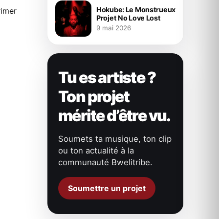
Hokube: Le Monstrueux
imer
Projet No Love Lost
9 mai 2026
Tu es artiste ?
Ton projet
mérite d’être vu.
Soumets ta musique, ton clip
ou ton actualité à la
communauté Bwelitribe.
Soumettre un projet