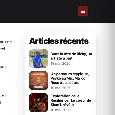
Articles récents
ar une
ci :
Dans la tête de Ricky, un
artiste à part
19 mai 2026
gues
Un parcours atypique,
Psyko au Mic, Marco
Russ à ses côtés
19 mai 2026
s de
Exploration de la
Résilience : Le coeur de
t
Shan’L révélé
16 mai 2026