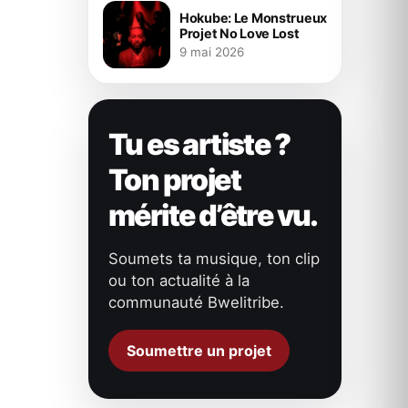
Hokube: Le Monstrueux
Projet No Love Lost
9 mai 2026
Tu es artiste ?
Ton projet
mérite d’être vu.
Soumets ta musique, ton clip
ou ton actualité à la
communauté Bwelitribe.
Soumettre un projet