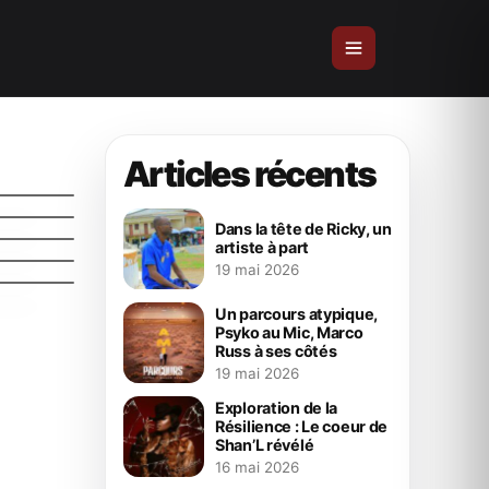
nce :
lé
ur
1 en
Articles récents
S –
en
Dans la tête de Ricky, un
artiste à part
19 mai 2026
Un parcours atypique,
Psyko au Mic, Marco
Russ à ses côtés
19 mai 2026
Exploration de la
Résilience : Le coeur de
Shan’L révélé
16 mai 2026