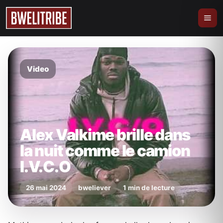
Video
Alex Valkime brille dans
la nuit comme le camion
I.V.C.O
26 mai 2024
bweliever
1 min de lecture