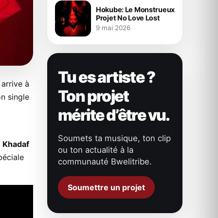
Hokube: Le Monstrueux
Projet No Love Lost
9 mai 2026
Tu es artiste ?
 arrive à
Ton projet
on single
mérite d’être vu.
Soumets ta musique, ton clip
u
Khadaf
ou ton actualité à la
péciale
communauté Bwelitribe.
Soumettre un projet