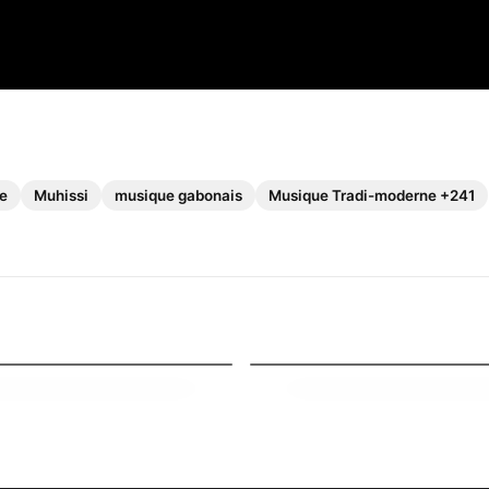
e
Muhissi
musique gabonais
Musique Tradi-moderne +241
Chroniques
ours atypique, Psyko au
Exploration de la Résilience
rco Russ à ses côtés
coeur de Shan’L révélé
026
16 mai 2026