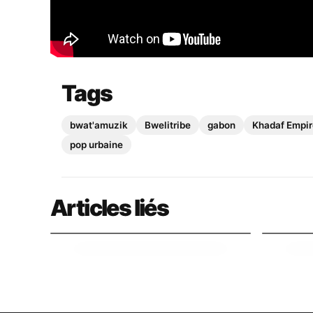
Tags
bwat'amuzik
Bwelitribe
gabon
Khadaf Empir
pop urbaine
Audio
Audio
Dans la tête de Ricky, un artiste à
Un parc
part
Mic, Ma
Articles liés
19 mai 2026
19 mai 2