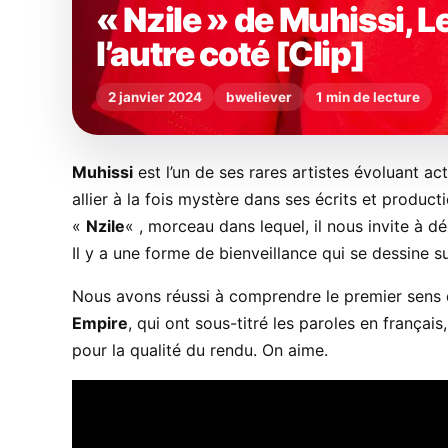
« Nzile » de Muhissi, L
l’autre coté [Clip]
2 janvier 2024
bweliever
1 min de lecture
Muhissi
est l’un de ses rares artistes évoluant ac
allier à la fois mystère dans ses écrits et product
«
Nzile
« , morceau dans lequel, il nous invite à d
Il y a une forme de bienveillance qui se dessine s
Nous avons réussi à comprendre le premier sens 
Empire
, qui ont sous-titré les paroles en français
pour la qualité du rendu. On aime.