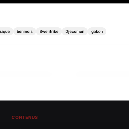
sique
béninois
Bwelitribe
Djecomon
gabon
Chroniques
ours atypique, Psyko au
Exploration de la Résilience
rco Russ à ses côtés
coeur de Shan’L révélé
026
16 mai 2026
CONTENUS