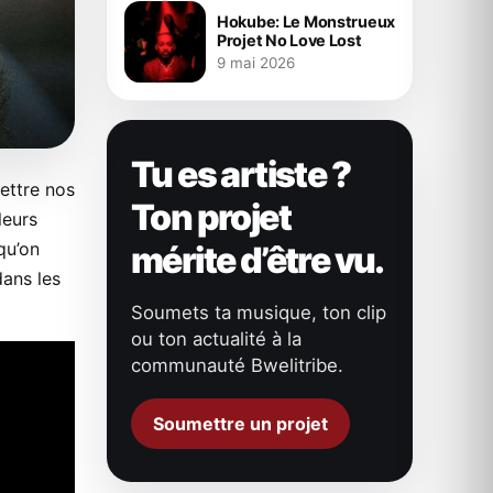
Hokube: Le Monstrueux
Projet No Love Lost
9 mai 2026
Tu es artiste ?
ettre nos
Ton projet
leurs
qu’on
mérite d’être vu.
dans les
Soumets ta musique, ton clip
ou ton actualité à la
communauté Bwelitribe.
Soumettre un projet